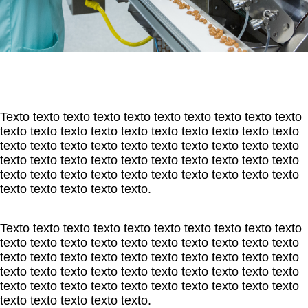
Texto texto texto texto texto texto texto texto texto texto
texto texto texto texto texto texto texto texto texto texto
texto texto texto texto texto texto texto texto texto texto
texto texto texto texto texto texto texto texto texto texto
texto texto texto texto texto texto texto texto texto texto
texto texto texto texto texto.
Texto texto texto texto texto texto texto texto texto texto
texto texto texto texto texto texto texto texto texto texto
texto texto texto texto texto texto texto texto texto texto
texto texto texto texto texto texto texto texto texto texto
texto texto texto texto texto texto texto texto texto texto
texto texto texto texto texto.