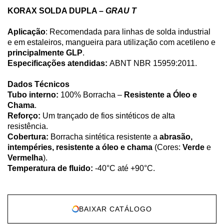
KORAX SOLDA DUPLA –
GRAU T
Aplicação
: Recomendada para linhas de solda industrial
e em estaleiros, mangueira para utilização com acetileno e
principalmente GLP
.
Especificações atendidas:
ABNT NBR 15959:2011.
Dados Técnicos
Tubo interno:
100% Borracha –
Resistente a Óleo e
Chama
.
Reforço:
Um trançado de fios sintéticos de alta
resistência.
Cobertura:
Borracha sintética resistente a
abrasão,
intempéries, resistente a óleo e chama
(Cores:
Verde
e
Vermelha
).
Temperatura de fluido:
-40°C até +90°C.
BAIXAR CATÁLOGO