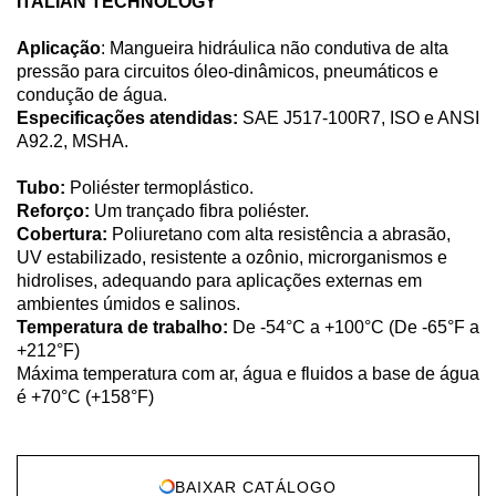
ITALIAN TECHNOLOGY
Aplicação
: Mangueira hidráulica não condutiva de alta
pressão para circuitos óleo-dinâmicos, pneumáticos e
condução de água.
Especificações atendidas:
SAE J517-100R7, ISO e ANSI
A92.2, MSHA.
Tubo:
Poliéster termoplástico.
Reforço:
Um trançado fibra poliéster.
Cobertura:
Poliuretano com alta resistência a abrasão,
UV estabilizado, resistente a ozônio, microrganismos e
hidrolises, adequando para aplicações externas em
ambientes úmidos e salinos.
Temperatura de trabalho:
De -54°C a +100°C (De -65°F a
+212°F)
Máxima temperatura com ar, água e fluidos a base de água
é +70°C (+158°F)
BAIXAR CATÁLOGO