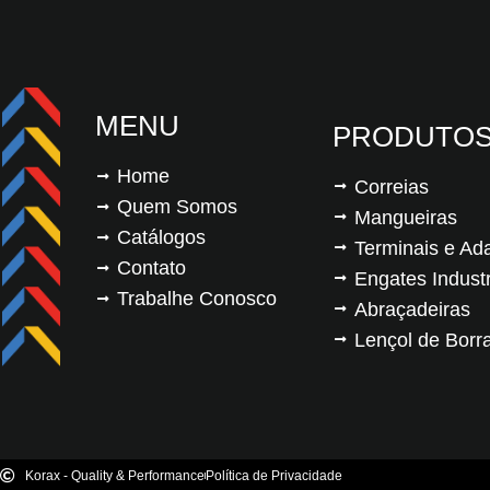
MENU
PRODUTO
Home
Correias
Quem Somos
Mangueiras
Catálogos
Terminais e Ad
Contato
Engates Industr
Trabalhe Conosco
Abraçadeiras
Lençol de Borr
Korax - Quality & Performance
Política de Privacidade