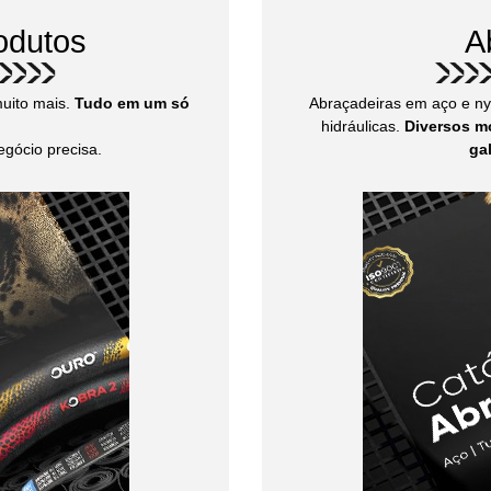
odutos
A
muito mais.
Tudo em um só
Abraçadeiras em aço e nyl
hidráulicas.
Diversos m
gócio precisa.
ga