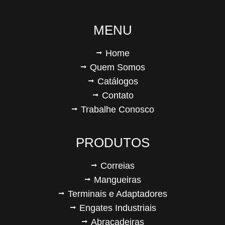
MENU
Home
Quem Somos
Catálogos
Contato
Trabalhe Conosco
PRODUTOS
Correias
Mangueiras
Terminais e Adaptadores
Engates Industriais
Abraçadeiras