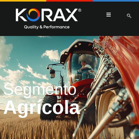
Segmento
Agrícola