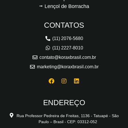
Lençol de Borracha
CONTATOS
(11) 2076-5680
(11) 2227-8010
contato@koraxbrasil.com.br
marketing@koraxbrasil.com.br
ENDEREÇO
Rua Professor Pedreira de Freitas, 1136 - Tatuapé - São
Paulo – Brasil - CEP: 03312-052